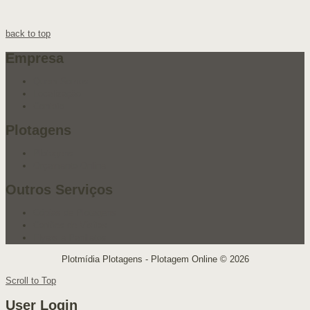
back to top
Empresa
Quem Somos
Localização
Contato
Plotagens
Plotagens
Orçamento Online
Outros Serviços
Cópias de Plotagens
Cartões de Visitas
Flyers e Panfletos
Plotmídia Plotagens - Plotagem Online © 2026
Scroll to Top
User Login